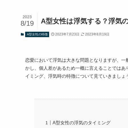
2023
A型女性は浮気する？浮気
8/19
2023年7月23日
2023年8月19日
A型女性の特徴
恋愛において浮気は大きな問題となりますが、一
かし、個人差があるため一概に言えることではあ
イミング、浮気時の特徴について見ていきましょ
A型女性の浮気のタイミング