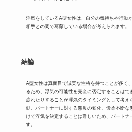
浮気をしているA型女性は、自分の気持ちや行動
相手との間で葛藤している場合が考えられます。
結論
A型女性は真面目で誠実な性格を持つことが多く
るため、浮気の可能性を完全に否定することはで
崩れたりすることが浮気のタイミングとして考え
動、パートナーに対する態度の変化、優柔不断な
けで浮気を決定することは難しいため、パートナ
す。