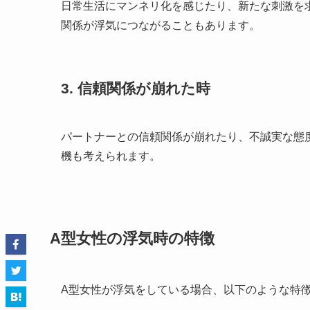
日常生活にマンネリ化を感じたり、新たな刺激を
関係が浮気につながることもあります。
3. 信頼関係が崩れた時
パートナーとの信頼関係が崩れたり、不誠実な態
機も考えられます。
A型女性の浮気時の特徴
A型女性が浮気をしている場合、以下のような特