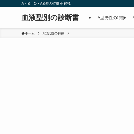
A・B・O・AB型の特徴を解説
血液型別の診断書
A型男性の特徴
ホーム
A型女性の特徴