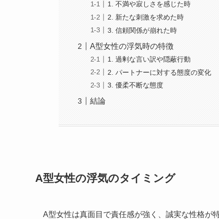
1. 不満や寂しさを感じた時
2. 新たな刺激を求めた時
3. 信頼関係が崩れた時
A型女性の浮気時の特徴
1. 過剰な言い訳や隠蔽行動
2. パートナーに対する態度の変化
3. 優柔不断な態度
結論
A型女性の浮気のタイミング
A型女性は真面目で責任感が強く、誠実な性格が