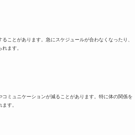
することがあります。急にスケジュールが合わなくなったり、
られます。
やコミュニケーションが減ることがあります。特に体の関係を
れます。