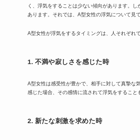
く、浮気をすることは少ない傾向があります。し
あります。それでは、A型女性の浮気について見
A型女性が浮気をするタイミングは、人それぞれ
1. 不満や寂しさを感じた時
A型女性は感受性が豊かで、相手に対して真摯な
感じた場合、その感情に流されて浮気をすること
2. 新たな刺激を求めた時