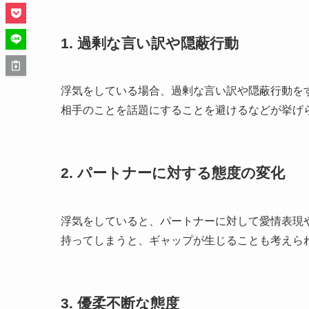
1. 過剰な言い訳や隠蔽行動
浮気をしている場合、過剰な言い訳や隠蔽行動を
相手のことを話題にすることを避けるなどが挙げ
2. パートナーに対する態度の変化
浮気をしていると、パートナーに対して愛情表現
持ってしまうと、ギャップが生じることも考えら
3. 優柔不断な態度