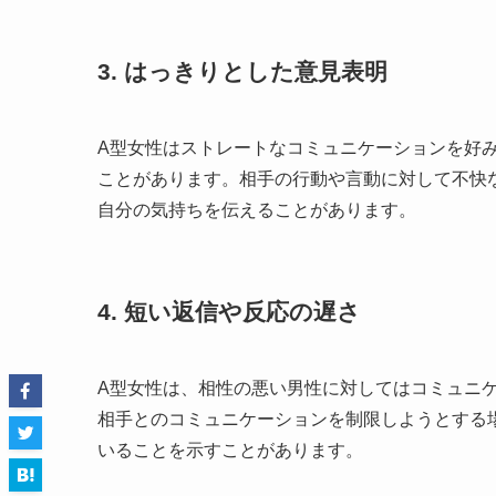
3. はっきりとした意見表明
A型女性はストレートなコミュニケーションを好
ことがあります。相手の行動や言動に対して不快
自分の気持ちを伝えることがあります。
4. 短い返信や反応の遅さ
A型女性は、相性の悪い男性に対してはコミュニ
相手とのコミュニケーションを制限しようとする
いることを示すことがあります。