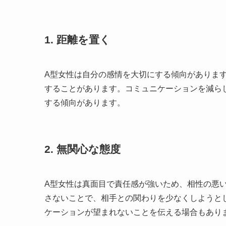
1. 距離を置く
A型女性は自分の感情を大切にする傾向がありま
することがあります。コミュニケーションを減ら
する傾向があります。
2. 無関心な態度
A型女性は真面目で責任感が強いため、相性の悪
さないことで、相手との関わりを少なくしようと
ケーションが望まれないことを伝える場合もあり