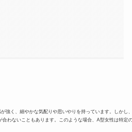
感が強く、細やかな気配りや思いやりを持っています。しかし
が合わないこともあります。このような場合、A型女性は特定