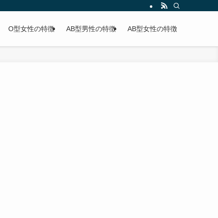
O型女性の特徴
AB型男性の特徴
AB型女性の特徴