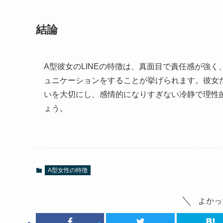
結論
A型彼女のLINEの特徴は、真面目で責任感が強
ュニケーションをすることが挙げられます。彼女
いを大切にし、感情的になりすぎない冷静で理性
ょう。
A型女性の特徴
よかっ