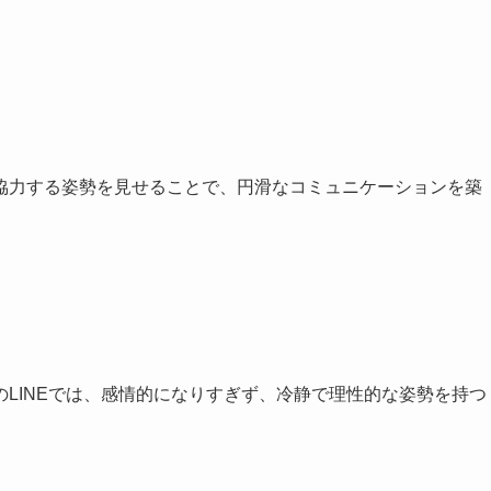
協力する姿勢を見せることで、円滑なコミュニケーションを築
LINEでは、感情的になりすぎず、冷静で理性的な姿勢を持つ