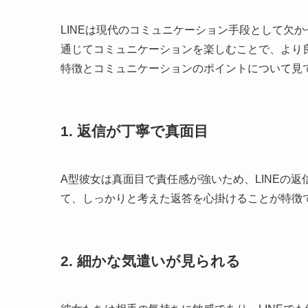
LINEは現代のコミュニケーション手段として欠か
通じてコミュニケーションを楽しむことで、より良
特徴とコミュニケーションのポイントについて見
1. 返信が丁寧で真面目
A型彼女は真面目で責任感が強いため、LINEの
て、しっかりと考えた返答を心掛けることが特徴
2. 細かな気遣いが見られる