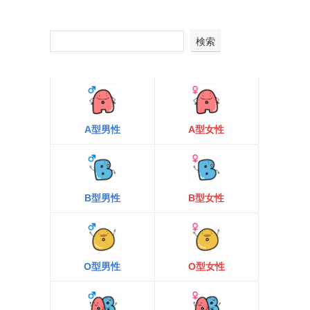
検索
A型男性
A型女性
B型男性
B型女性
O型男性
O型女性