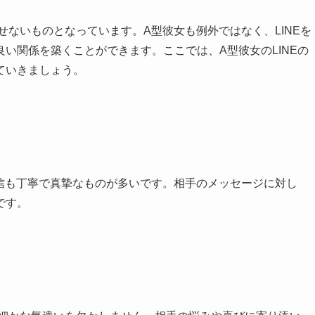
せないものとなっています。A型彼女も例外ではなく、LINEを
い関係を築くことができます。ここでは、A型彼女のLINEの
ていきましょう。
返信も丁寧で真摯なものが多いです。相手のメッセージに対し
です。