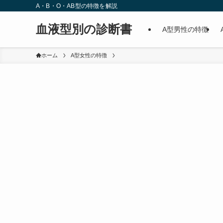
A・B・O・AB型の特徴を解説
血液型別の診断書
A型男性の特徴
ホーム
A型女性の特徴