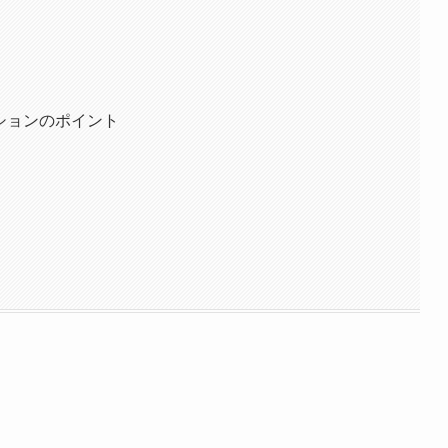
ーションのポイント