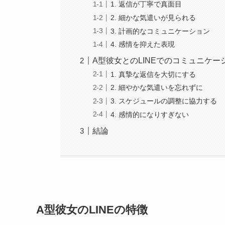
1. 返信が丁寧で真面目
2. 細かな気遣いが見られる
3. 計画的なコミュニケーション
4. 感情を抑えた表現
A型彼女とのLINEでのコミュニケ
1. 真摯な返信を大切にする
2. 細やかな気遣いを忘れずに
3. スケジュールの調整に協力する
4. 感情的になりすぎない
結論
A型彼女のLINEの特徴