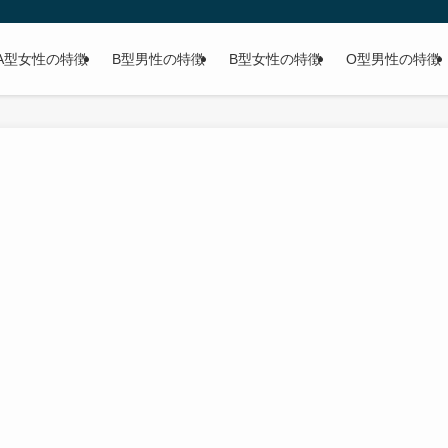
A型女性の特徴
B型男性の特徴
B型女性の特徴
O型男性の特徴