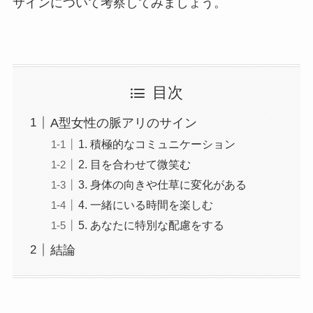
サインについて考察してみましょう。
目次
A型女性の脈アリのサイン
1. 積極的なコミュニケーション
2. 目を合わせて微笑む
3. 身体の向きや仕草に変化がある
4. 一緒にいる時間を楽しむ
5. あなたに特別な配慮をする
結論