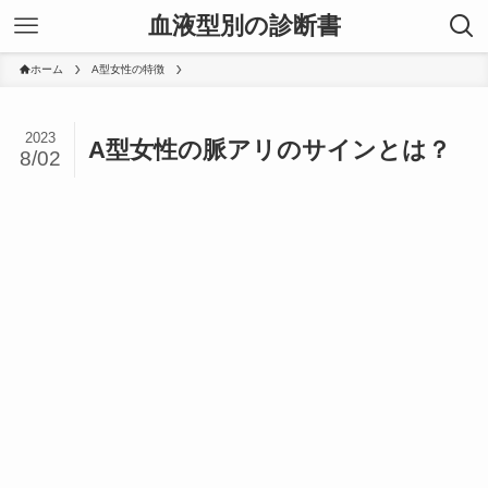
血液型別の診断書
ホーム
A型女性の特徴
2023
A型女性の脈アリのサインとは？
8/02