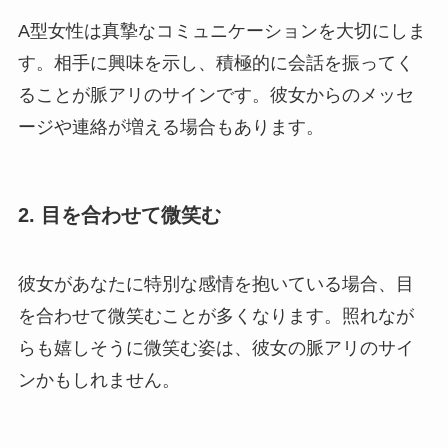
A型女性は真摯なコミュニケーションを大切にしま
す。相手に興味を示し、積極的に会話を振ってく
ることが脈アリのサインです。彼女からのメッセ
ージや連絡が増える場合もあります。
2. 目を合わせて微笑む
彼女があなたに特別な感情を抱いている場合、目
を合わせて微笑むことが多くなります。照れなが
らも嬉しそうに微笑む姿は、彼女の脈アリのサイ
ンかもしれません。