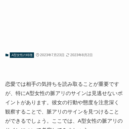
2023年7月23日
2023年8月2日
A型女性の特徴
恋愛では相手の気持ちを読み取ることが重要です
が、特にA型女性の脈アリのサインは見逃せないポ
イントがあります。彼女の行動や態度を注意深く
観察することで、脈アリのサインを見つけること
ができるでしょう。ここでは、A型女性の脈アリの