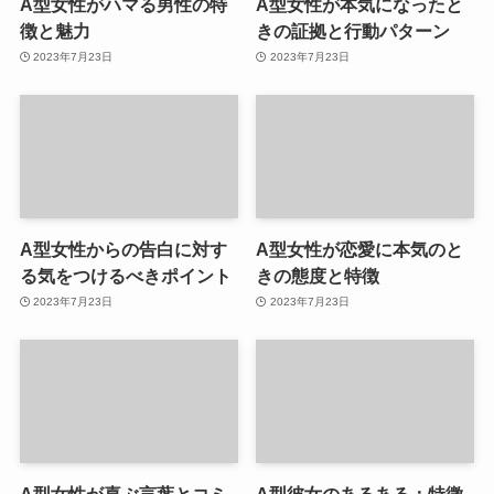
A型女性がハマる男性の特
A型女性が本気になったと
徴と魅力
きの証拠と行動パターン
2023年7月23日
2023年7月23日
A型女性からの告白に対す
A型女性が恋愛に本気のと
る気をつけるべきポイント
きの態度と特徴
2023年7月23日
2023年7月23日
A型女性が喜ぶ言葉とコミ
A型彼女のあるある：特徴