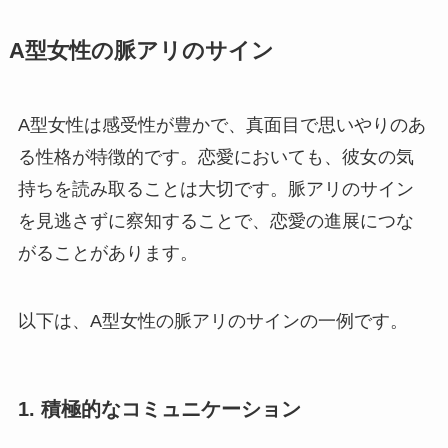
A型女性の脈アリのサイン
A型女性は感受性が豊かで、真面目で思いやりのあ
る性格が特徴的です。恋愛においても、彼女の気
持ちを読み取ることは大切です。脈アリのサイン
を見逃さずに察知することで、恋愛の進展につな
がることがあります。
以下は、A型女性の脈アリのサインの一例です。
1. 積極的なコミュニケーション