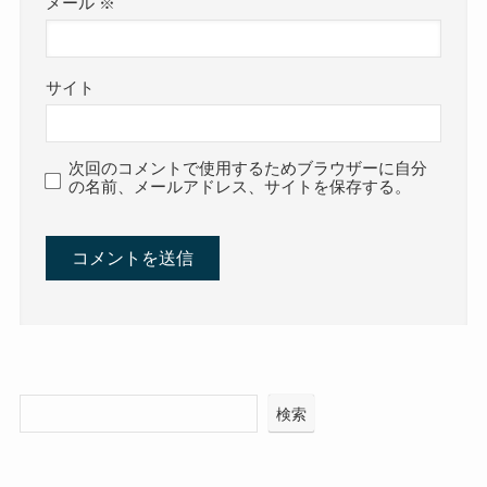
メール
※
サイト
次回のコメントで使用するためブラウザーに自分
の名前、メールアドレス、サイトを保存する。
検索