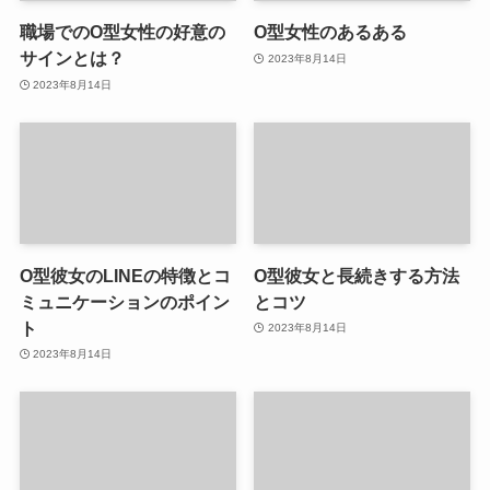
職場でのO型女性の好意の
O型女性のあるある
サインとは？
2023年8月14日
2023年8月14日
O型彼女のLINEの特徴とコ
O型彼女と長続きする方法
ミュニケーションのポイン
とコツ
ト
2023年8月14日
2023年8月14日