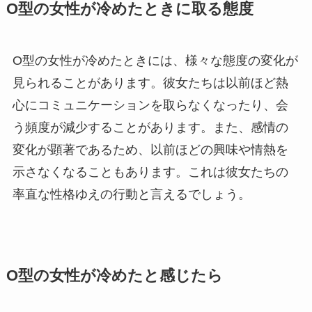
O型の女性が冷めたときに取る態度
O型の女性が冷めたときには、様々な態度の変化が
見られることがあります。彼女たちは以前ほど熱
心にコミュニケーションを取らなくなったり、会
う頻度が減少することがあります。また、感情の
変化が顕著であるため、以前ほどの興味や情熱を
示さなくなることもあります。これは彼女たちの
率直な性格ゆえの行動と言えるでしょう。
O型の女性が冷めたと感じたら