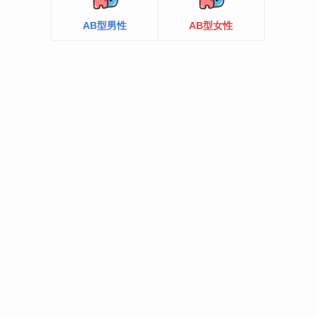
AB型男性
AB型女性