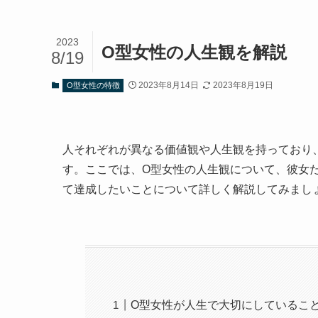
2023
O型女性の人生観を解説
8/19
2023年8月14日
2023年8月19日
O型女性の特徴
人それぞれが異なる価値観や人生観を持っており
す。ここでは、O型女性の人生観について、彼女
て達成したいことについて詳しく解説してみまし
O型女性が人生で大切にしているこ