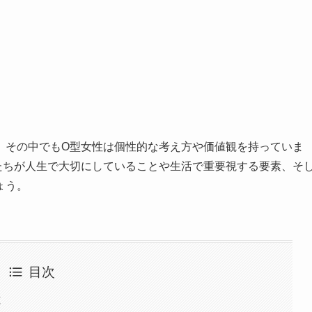
、その中でもO型女性は個性的な考え方や価値観を持っていま
たちが人生で大切にしていることや生活で重要視する要素、そ
ょう。
目次
と