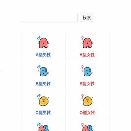
検索
A型男性
A型女性
し
B型男性
B型女性
O型男性
O型女性