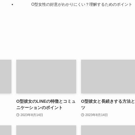
O型女性の好意がわかりにくい？理解するためのポイント
O型彼女のLINEの特徴とコミュ
O型彼女と長続きする方法
ニケーションのポイント
ツ
2023年8月14日
2023年8月14日