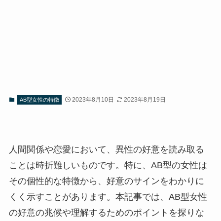
2023年8月10日
2023年8月19日
AB型女性の特徴
人間関係や恋愛において、異性の好意を読み取る
ことは時折難しいものです。特に、AB型の女性は
その個性的な特徴から、好意のサインをわかりに
くく示すことがあります。本記事では、AB型女性
の好意の兆候や理解するためのポイントを探りな