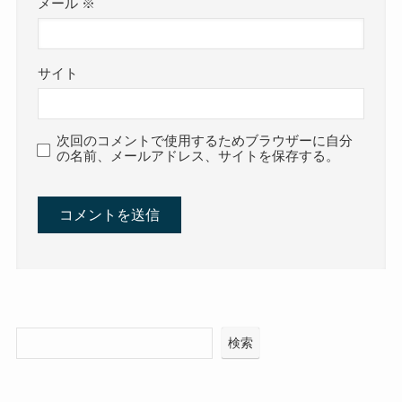
メール
※
サイト
次回のコメントで使用するためブラウザーに自分
の名前、メールアドレス、サイトを保存する。
検索