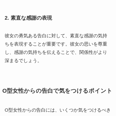
2. 素直な感謝の表現
彼女の勇気ある告白に対して、素直な感謝の気持
ちを表現することが重要です。彼女の思いを尊重
し、感謝の気持ちを伝えることで、関係性がより
深まるでしょう。
O型女性からの告白で気をつけるポイント
O型女性からの告白には、いくつか気をつけるべき