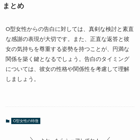
まとめ
O型女性からの告白に対しては、真剣な検討と素直
な感謝の表現が大切です。また、正直な返答と彼
女の気持ちを尊重する姿勢を持つことが、円満な
関係を築く鍵となるでしょう。告白のタイミング
については、彼女の性格や関係性を考慮して理解
しましょう。
O型女性の特徴