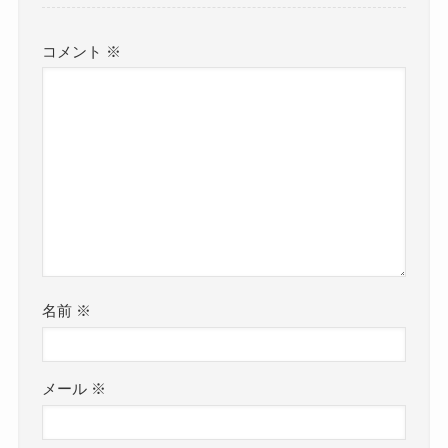
コメント
※
名前
※
メール
※