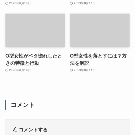
2023年8月14日
2023年8月14日
O型女性がベタ惚れしたと
O型女性を落とすには？方
きの特徴と行動
法を解説
2023年8月14日
2023年8月14日
コメント
コメントする