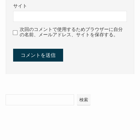
サイト
次回のコメントで使用するためブラウザーに自分
の名前、メールアドレス、サイトを保存する。
検索