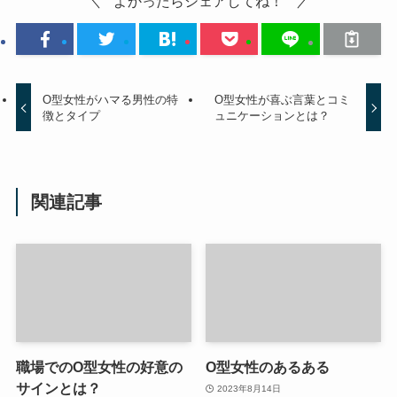
よかったらシェアしてね！
O型女性がハマる男性の特
O型女性が喜ぶ言葉とコミ
徴とタイプ
ュニケーションとは？
関連記事
職場でのO型女性の好意の
O型女性のあるある
サインとは？
2023年8月14日