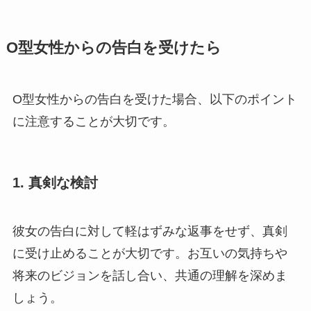
O型女性からの告白を受けたら
O型女性からの告白を受けた場合、以下のポイント
に注意することが大切です。
1. 真剣な検討
彼女の告白に対して軽はずみな返事をせず、真剣
に受け止めることが大切です。お互いの気持ちや
将来のビジョンを話し合い、共通の理解を深めま
しょう。