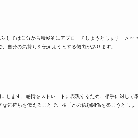
に対しては自分から積極的にアプローチしようとします。メッ
で、自分の気持ちを伝えようとする傾向があります。
切にします。感情をストレートに表現するため、相手に対して
直な気持ちを伝えることで、相手との信頼関係を築こうとしま