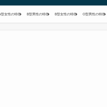
A型女性の特徴
B型男性の特徴
B型女性の特徴
O型男性の特徴