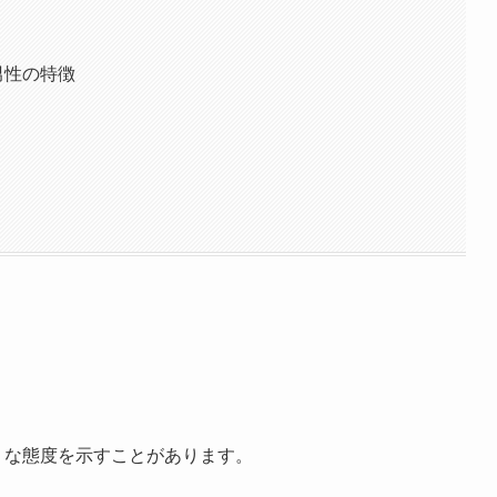
男性の特徴
うな態度を示すことがあります。