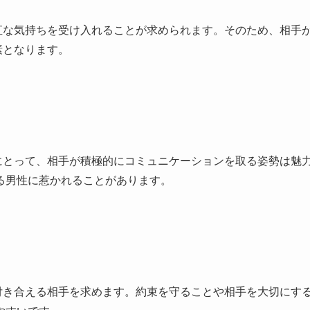
直な気持ちを受け入れることが求められます。そのため、相手
素となります。
にとって、相手が積極的にコミュニケーションを取る姿勢は魅
る男性に惹かれることがあります。
付き合える相手を求めます。約束を守ることや相手を大切にす