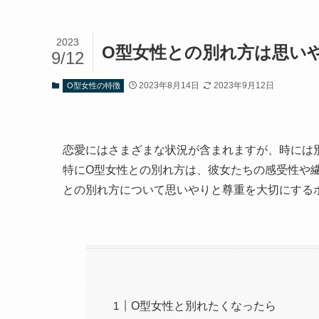
2023
O型女性との別れ方は思い
9/12
2023年8月14日
2023年9月12日
O型女性の特徴
恋愛にはさまざまな状況が含まれますが、時には
特にO型女性との別れ方は、彼女たちの感受性や
との別れ方について思いやりと尊重を大切にする
O型女性と別れたくなったら