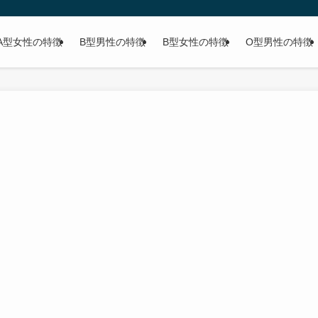
A型女性の特徴
B型男性の特徴
B型女性の特徴
O型男性の特徴