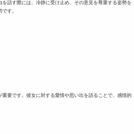
由を話す際には、冷静に受け止め、その意見を尊重する姿勢を
切です。
が重要です。彼女に対する愛情や思い出を語ることで、感情的