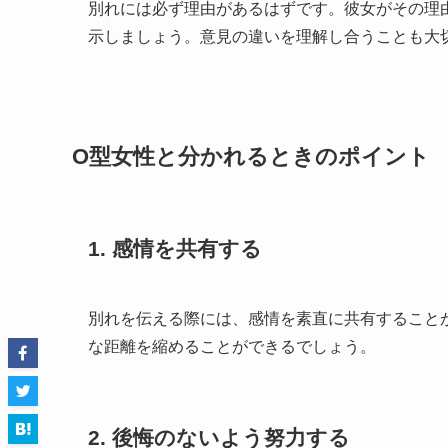
別れには必ず理由があるはずです。彼女がその理
示しましょう。意見の違いを理解し合うことも大
O型女性と分かれるときのポイント
1. 感情を共有する
別れを伝える際には、感情を素直に共有すること
な距離を縮めることができるでしょう。
2. 後悔のないよう努力する