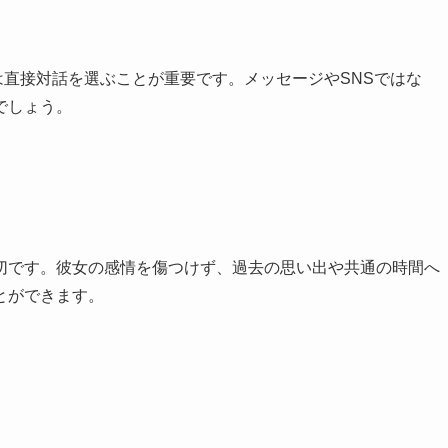
直接対話を選ぶことが重要です。メッセージやSNSではな
でしょう。
切です。彼女の感情を傷つけず、過去の思い出や共通の時間へ
とができます。