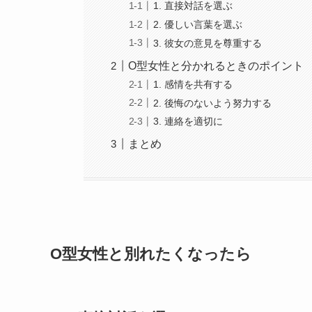
1. 直接対話を選ぶ
2. 優しい言葉を選ぶ
3. 彼女の意見を尊重する
O型女性と分かれるときのポイント
1. 感情を共有する
2. 後悔のないよう努力する
3. 連絡を適切に
まとめ
O型女性と別れたくなったら