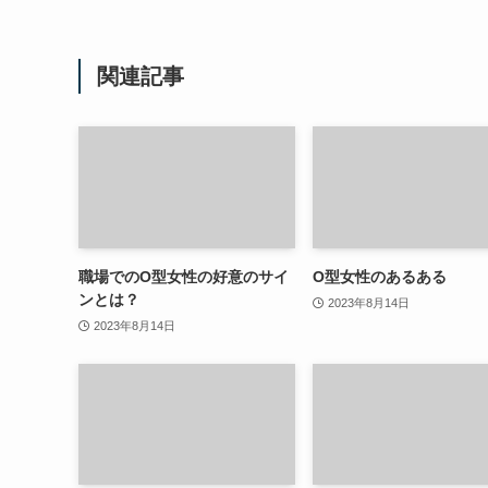
関連記事
職場でのO型女性の好意のサイ
O型女性のあるある
ンとは？
2023年8月14日
2023年8月14日