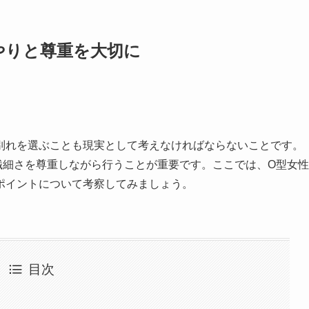
やりと尊重を大切に
別れを選ぶことも現実として考えなければならないことです。
繊細さを尊重しながら行うことが重要です。ここでは、O型女性
ポイントについて考察してみましょう。
目次