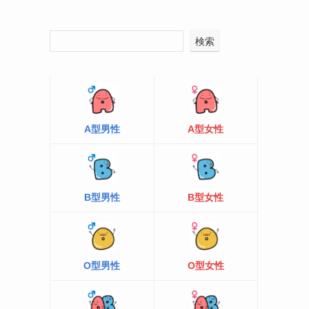
検索
A型男性
A型女性
B型男性
B型女性
O型男性
O型女性