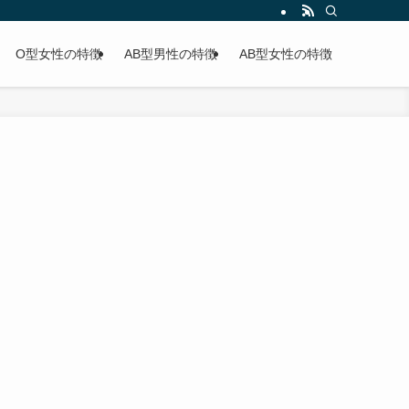
O型女性の特徴
AB型男性の特徴
AB型女性の特徴