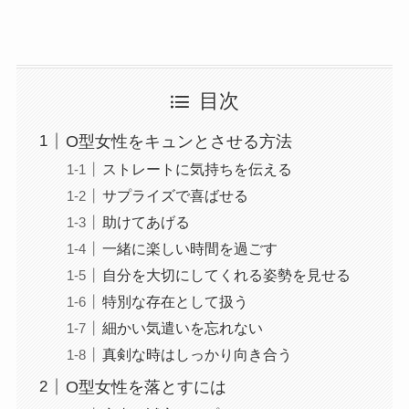
目次
O型女性をキュンとさせる方法
ストレートに気持ちを伝える
サプライズで喜ばせる
助けてあげる
一緒に楽しい時間を過ごす
自分を大切にしてくれる姿勢を見せる
特別な存在として扱う
細かい気遣いを忘れない
真剣な時はしっかり向き合う
O型女性を落とすには