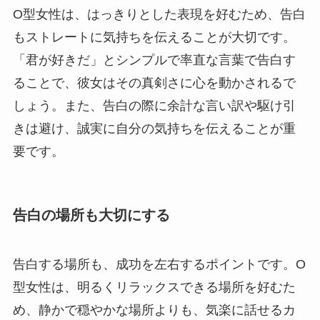
O型女性は、はっきりとした表現を好むため、告白
もストレートに気持ちを伝えることが大切です。
「君が好きだ」とシンプルで率直な言葉で告白す
ることで、彼女はその真剣さに心を動かされるで
しょう。また、告白の際に余計な言い訳や駆け引
きは避け、誠実に自分の気持ちを伝えることが重
要です。
告白の場所も大切にする
告白する場所も、成功を左右するポイントです。O
型女性は、明るくリラックスできる場所を好むた
め、静かで穏やかな場所よりも、気楽に話せるカ