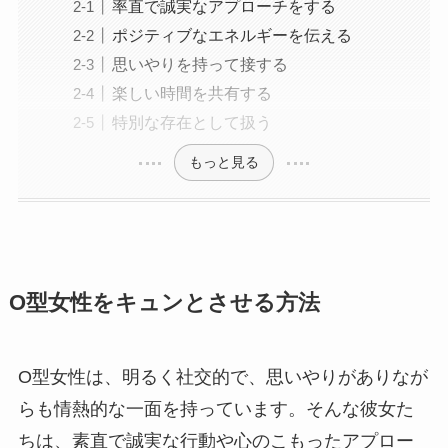
率直で誠実なアプローチをする
ポジティブなエネルギーを伝える
思いやりを持って接する
楽しい時間を共有する
特別な存在として扱う
もっと見る
O型女性をキュンとさせる方法
O型女性は、明るく社交的で、思いやりがありなが
らも情熱的な一面を持っています。そんな彼女た
ちは、素直で誠実な行動や心のこもったアプロー