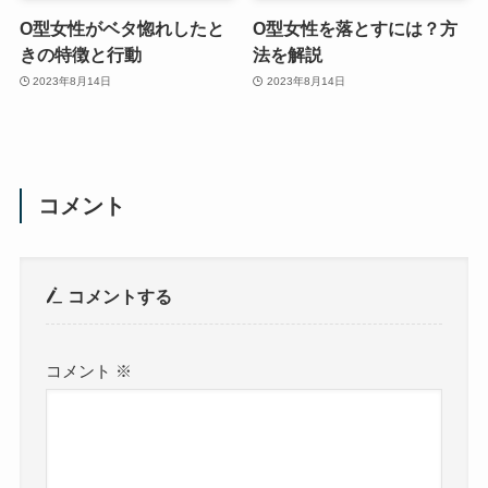
O型女性がベタ惚れしたと
O型女性を落とすには？方
きの特徴と行動
法を解説
2023年8月14日
2023年8月14日
コメント
コメントする
コメント
※