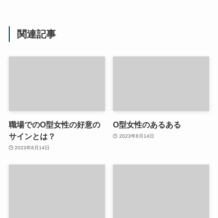
関連記事
職場でのO型女性の好意の
O型女性のあるある
サインとは？
2023年8月14日
2023年8月14日