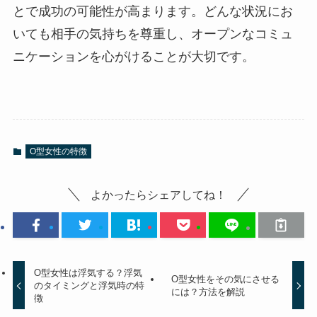
とで成功の可能性が高まります。どんな状況にお
いても相手の気持ちを尊重し、オープンなコミュ
ニケーションを心がけることが大切です。
O型女性の特徴
よかったらシェアしてね！
O型女性は浮気する？浮気
O型女性をその気にさせる
のタイミングと浮気時の特
には？方法を解説
徴