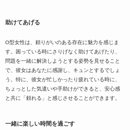
助けてあげる
O型女性は、頼りがいのある存在に魅力を感じま
す。困っている時にさりげなく助けてあげたり、
問題を一緒に解決しようとする姿勢を見せること
で、彼女はあなたに感謝し、キュンとするでしょ
う。特に、彼女が忙しかったり疲れている時に、
ちょっとした気遣いや手助けができると、安心感
と共に「頼れる」と感じさせることができます。
一緒に楽しい時間を過ごす