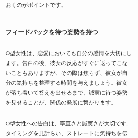
おくのがポイントです。
フィードバックを待つ姿勢を持つ
O型女性は、恋愛においても自分の感情を大切にし
ます。告白の後、彼女の反応がすぐに返ってこな
いこともありますが、その際は焦らず、彼女が自
分の気持ちを整理する時間を与えましょう。彼女
が落ち着いて答えを出せるまで、誠実に待つ姿勢
を見せることが、関係の発展に繋がります。
O型女性への告白は、率直さと誠実さが大切です。
タイミングを見計らい、ストレートに気持ちを伝