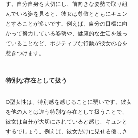
す。自分自身を大切にし、前向きな姿勢で取り組
んでいる姿を見ると、彼女は尊敬とともにキュン
とすることが多いです。例えば、自分の目標に向
かって努力している姿勢や、健康的な生活を送っ
ていることなど、ポジティブな行動が彼女の心を
惹きつけます。
特別な存在として扱う
O型女性は、特別感を感じることに弱いです。彼女
を他の人とは違う特別な存在として扱うことで、
彼女は自分が大切にされていると感じ、キュンと
するでしょう。例えば、彼女だけに見せる優しさ