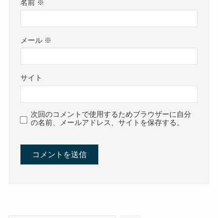
名前
※
メール
※
サイト
次回のコメントで使用するためブラウザーに自分
の名前、メールアドレス、サイトを保存する。