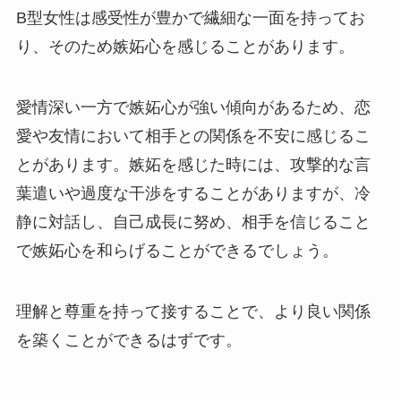
B型女性は感受性が豊かで繊細な一面を持ってお
り、そのため嫉妬心を感じることがあります。
愛情深い一方で嫉妬心が強い傾向があるため、恋
愛や友情において相手との関係を不安に感じるこ
とがあります。嫉妬を感じた時には、攻撃的な言
葉遣いや過度な干渉をすることがありますが、冷
静に対話し、自己成長に努め、相手を信じること
で嫉妬心を和らげることができるでしょう。
理解と尊重を持って接することで、より良い関係
を築くことができるはずです。