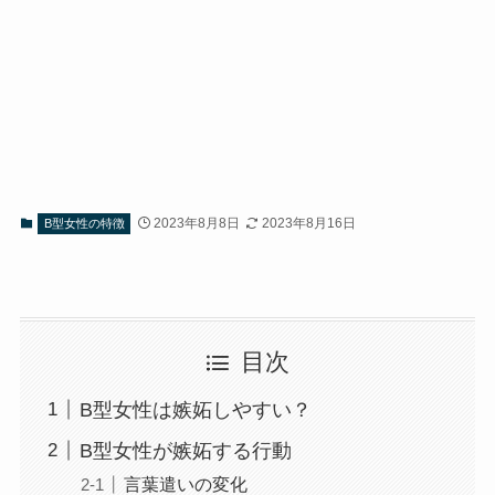
2023年8月8日
2023年8月16日
B型女性の特徴
目次
B型女性は嫉妬しやすい？
B型女性が嫉妬する行動
言葉遣いの変化