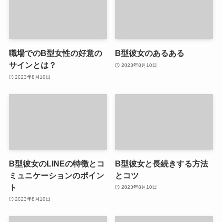
職場でのB型女性の好意の
B型彼女のあるある
サインとは？
2023年8月10日
2023年8月10日
B型彼女のLINEの特徴とコ
B型彼女と長続きする方法
ミュニケーションのポイン
とコツ
ト
2023年8月10日
2023年8月10日