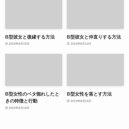
B型彼女と復縁する方法
B型彼女と仲直りする方法
2023年8月10日
2023年8月10日
B型女性のベタ惚れしたと
B型女性を落とす方法
きの特徴と行動
2023年8月10日
2023年8月10日