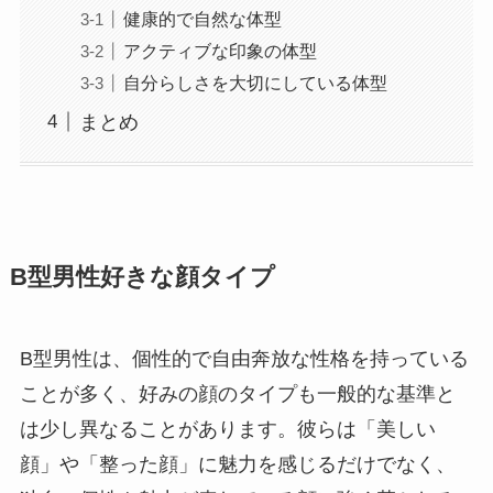
健康的で自然な体型
アクティブな印象の体型
自分らしさを大切にしている体型
まとめ
B型男性好きな顔タイプ
B型男性は、個性的で自由奔放な性格を持っている
ことが多く、好みの顔のタイプも一般的な基準と
は少し異なることがあります。彼らは「美しい
顔」や「整った顔」に魅力を感じるだけでなく、