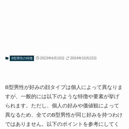
2023年8月10日
2024年10月22日
B型男性の特徴
B型男性が好みの顔タイプは個人によって異なりま
すが、一般的には以下のような特徴や要素が挙げ
られます。ただし、個人の好みや価値観によって
異なるため、全てのB型男性が同じ好みを持つわけ
ではありません。以下のポイントを参考にしてく