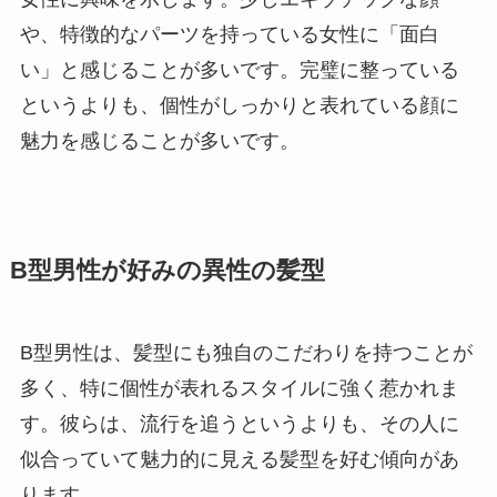
や、特徴的なパーツを持っている女性に「面白
い」と感じることが多いです。完璧に整っている
というよりも、個性がしっかりと表れている顔に
魅力を感じることが多いです。
B型男性が好みの異性の髪型
B型男性は、髪型にも独自のこだわりを持つことが
多く、特に個性が表れるスタイルに強く惹かれま
す。彼らは、流行を追うというよりも、その人に
似合っていて魅力的に見える髪型を好む傾向があ
ります。