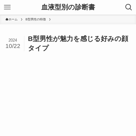
血液型別の診断書
ホーム
B型男性の特徴
B型男性が魅力を感じる好みの顔
2024
10/22
タイプ