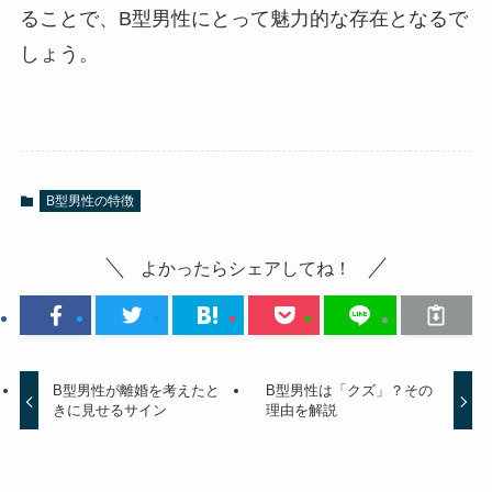
ることで、B型男性にとって魅力的な存在となるで
しょう。
B型男性の特徴
よかったらシェアしてね！
B型男性が離婚を考えたと
B型男性は「クズ」？その
きに見せるサイン
理由を解説