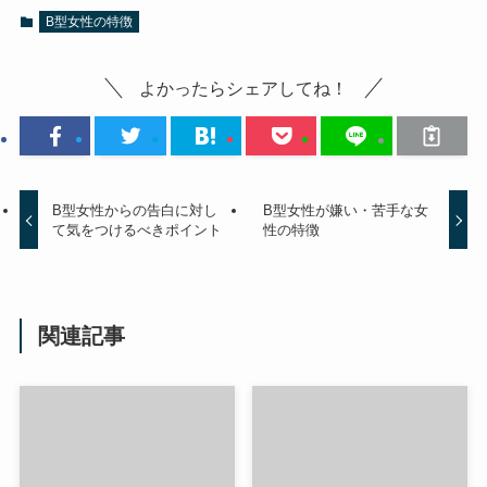
B型女性の特徴
よかったらシェアしてね！
B型女性からの告白に対し
B型女性が嫌い・苦手な女
て気をつけるべきポイント
性の特徴
関連記事