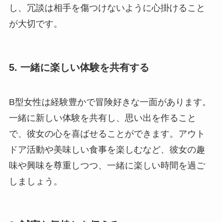
し、冗談は相手を傷つけないように心掛けること
が大切です。
5. 一緒に楽しい体験を共有する
B型女性は経験豊かで冒険好きな一面があります。
一緒に新しい体験を共有し、思い出を作ること
で、彼女の心を喜ばせることができます。アウト
ドア活動や美味しい食事を楽しむなど、彼女の趣
味や興味を尊重しつつ、一緒に楽しい時間を過ご
しましょう。