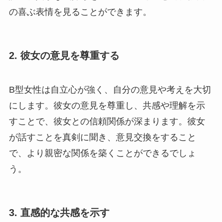
の喜ぶ表情を見ることができます。
2. 彼女の意見を尊重する
B型女性は自立心が強く、自分の意見や考えを大切
にします。彼女の意見を尊重し、共感や理解を示
すことで、彼女との信頼関係が深まります。彼女
が話すことを真剣に聞き、意見交換をすること
で、より親密な関係を築くことができるでしょ
う。
3. 直感的な共感を示す