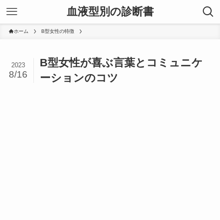
血液型別の診断書
ホーム
B型女性の特徴
B型女性が喜ぶ言葉とコミュニケ
2023
8/16
ーションのコツ