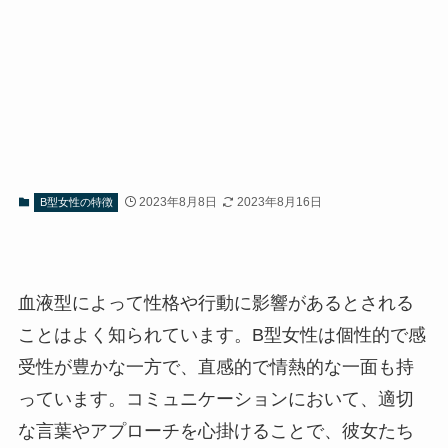
2023年8月8日
2023年8月16日
B型女性の特徴
血液型によって性格や行動に影響があるとされる
ことはよく知られています。B型女性は個性的で感
受性が豊かな一方で、直感的で情熱的な一面も持
っています。コミュニケーションにおいて、適切
な言葉やアプローチを心掛けることで、彼女たち