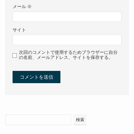
メール
※
サイト
次回のコメントで使用するためブラウザーに自分
の名前、メールアドレス、サイトを保存する。
検索