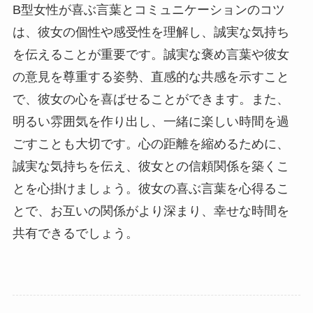
B型女性が喜ぶ言葉とコミュニケーションのコツ
は、彼女の個性や感受性を理解し、誠実な気持ち
を伝えることが重要です。誠実な褒め言葉や彼女
の意見を尊重する姿勢、直感的な共感を示すこと
で、彼女の心を喜ばせることができます。また、
明るい雰囲気を作り出し、一緒に楽しい時間を過
ごすことも大切です。心の距離を縮めるために、
誠実な気持ちを伝え、彼女との信頼関係を築くこ
とを心掛けましょう。彼女の喜ぶ言葉を心得るこ
とで、お互いの関係がより深まり、幸せな時間を
共有できるでしょう。