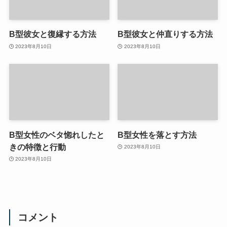
B型彼女と復縁する方法
B型彼女と仲直りする方法
2023年8月10日
2023年8月10日
B型女性のベタ惚れしたと
B型女性を落とす方法
きの特徴と行動
2023年8月10日
2023年8月10日
コメント