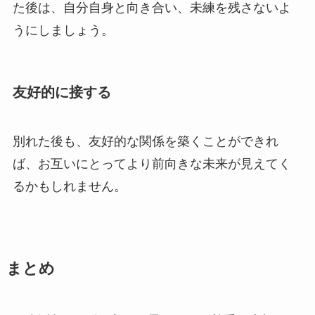
た後は、自分自身と向き合い、未練を残さないよ
うにしましょう。
友好的に接する
別れた後も、友好的な関係を築くことができれ
ば、お互いにとってより前向きな未来が見えてく
るかもしれません。
まとめ