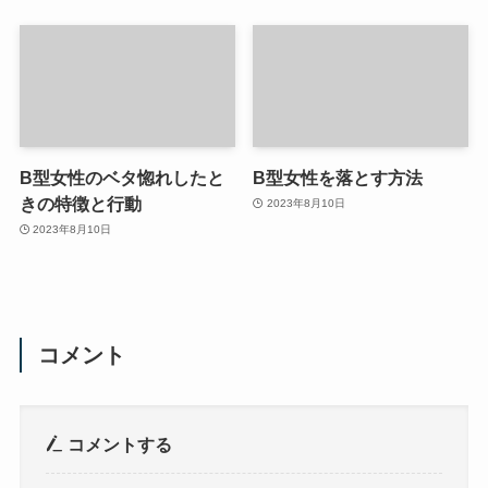
B型女性のベタ惚れしたと
B型女性を落とす方法
きの特徴と行動
2023年8月10日
2023年8月10日
コメント
コメントする