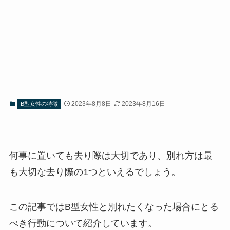
2023年8月8日
2023年8月16日
B型女性の特徴
何事に置いても去り際は大切であり、別れ方は最
も大切な去り際の1つといえるでしょう。
この記事ではB型女性と別れたくなった場合にとる
べき行動について紹介しています。