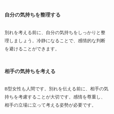
自分の気持ちを整理する
別れを考える前に、自分の気持ちをしっかりと整
理しましょう。冷静になることで、感情的な判断
を避けることができます。
相手の気持ちを考える
B型女性も人間です。別れを伝える前に、相手の気
持ちを考慮することが大切です。感情を尊重し、
相手の立場に立って考える姿勢が必要です。