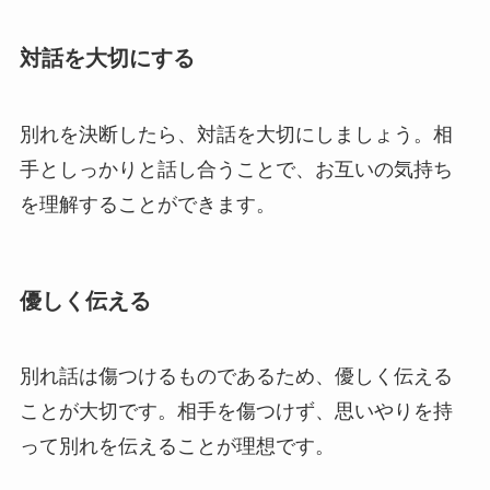
対話を大切にする
別れを決断したら、対話を大切にしましょう。相
手としっかりと話し合うことで、お互いの気持ち
を理解することができます。
優しく伝える
別れ話は傷つけるものであるため、優しく伝える
ことが大切です。相手を傷つけず、思いやりを持
って別れを伝えることが理想です。