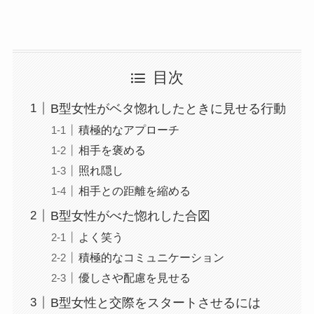
目次
B型女性がベタ惚れしたときに見せる行動
積極的なアプローチ
相手を褒める
照れ隠し
相手との距離を縮める
B型女性がべた惚れした合図
よく笑う
積極的なコミュニケーション
優しさや配慮を見せる
B型女性と交際をスタートさせるには