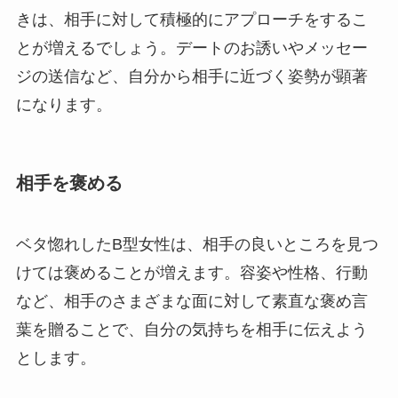
きは、相手に対して積極的にアプローチをするこ
とが増えるでしょう。デートのお誘いやメッセー
ジの送信など、自分から相手に近づく姿勢が顕著
になります。
相手を褒める
ベタ惚れしたB型女性は、相手の良いところを見つ
けては褒めることが増えます。容姿や性格、行動
など、相手のさまざまな面に対して素直な褒め言
葉を贈ることで、自分の気持ちを相手に伝えよう
とします。