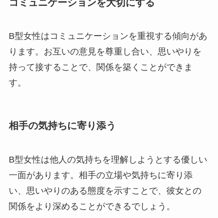
コミュニケーションを大切にする
B型女性はコミュニケーションを重視する傾向があ
ります。お互いの意見を尊重し合い、思いやりを
持って接することで、関係を築くことができま
す。
相手の気持ちに寄り添う
B型女性は他人の気持ちを理解しようとする優しい
一面があります。相手の立場や気持ちに寄り添
い、思いやりのある態度を示すことで、彼女との
関係をより深めることができるでしょう。