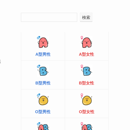
検索
A型男性
A型女性
法
B型男性
B型女性
O型男性
O型女性