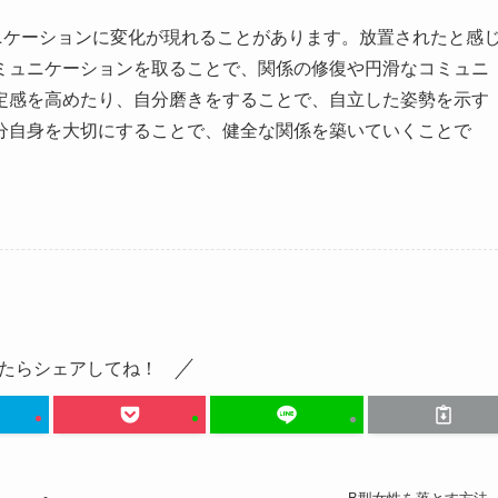
ニケーションに変化が現れることがあります。放置されたと感
ミュニケーションを取ることで、関係の修復や円滑なコミュニ
定感を高めたり、自分磨きをすることで、自立した姿勢を示す
分自身を大切にすることで、健全な関係を築いていくことで
たらシェアしてね！