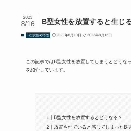
2023
B型女性を放置すると生じ
8/16
2023年8月10日
2023年8月16日
B型女性の特徴
この記事ではB型女性を放置してしまうとどうな
を紹介しています。
B型女性を放置するとどうなる？
放置されていると感じてしまったB