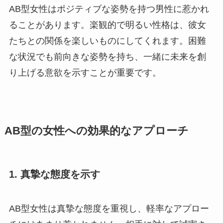
AB型女性はポジティブな姿勢を持つ男性に惹かれ
ることがあります。楽観的で明るい性格は、彼女
たちとの関係を楽しいものにしてくれます。困難
な状況でも前向きな姿勢を持ち、一緒に未来を創
り上げる意欲を示すことが重要です。
AB型の女性への効果的なアプローチ
1. 真摯な態度を示す
AB型女性は真摯な態度を重視し、軽率なアプロー