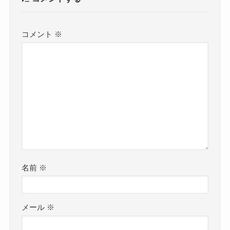
コメント
※
名前
※
メール
※