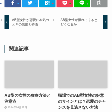
AB型女性が恋愛に本気の
AB型女性が慣れてくると
ときの態度と特徴
どうなるか
関連記事
AB型の女性の攻略方法と
職場でのAB型女性の好意
注意点
のサインとは？恋愛のチャ
ンスを見逃さない方法
2024年10月22日