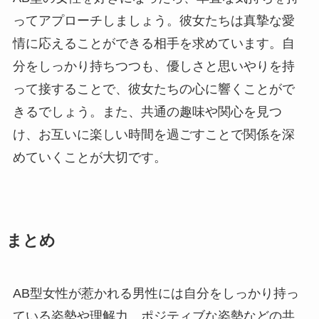
ってアプローチしましょう。彼女たちは真摯な愛
情に応えることができる相手を求めています。自
分をしっかり持ちつつも、優しさと思いやりを持
って接することで、彼女たちの心に響くことがで
きるでしょう。また、共通の趣味や関心を見つ
け、お互いに楽しい時間を過ごすことで関係を深
めていくことが大切です。
まとめ
AB型女性が惹かれる男性には自分をしっかり持っ
ている姿勢や理解力、ポジティブな姿勢などの共