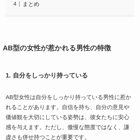
まとめ
AB型の女性が惹かれる男性の特徴
1. 自分をしっかり持っている
AB型女性は自分をしっかり持っている男性に惹か
れることがあります。自信を持ち、自分の意見や
価値観を大切にしている姿勢は、彼女たちに安心
感を与えます。ただし、傲慢な態度ではなく、謙
虚さも併せ持つことが重要です。