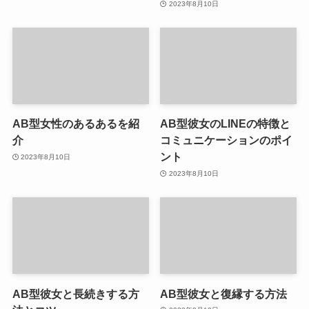
2023年8月10日
AB型女性のあるあるを紹
AB型彼女のLINEの特徴と
介
コミュニケーションのポイ
ント
2023年8月10日
2023年8月10日
AB型彼女と長続きする方
AB型彼女と復縁する方法