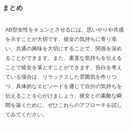
まとめ
AB型女性をキュンとさせるには、思いやりや共感
を示すことが大切です。彼女の気持ちに寄り添
い、共通の興味を大切にすることで、関係を深め
ることができます。また、素直な気持ちを伝える
ことで彼女を落とすことができます。告白を考え
ている場合は、リラックスした雰囲気を作りつ
つ、具体的なエピソードを通じて自分の気持ちを
伝えることを心がけましょう。彼女との素敵な瞬
間を築くために、ぜひこれらのアプローチを試し
てみてください。