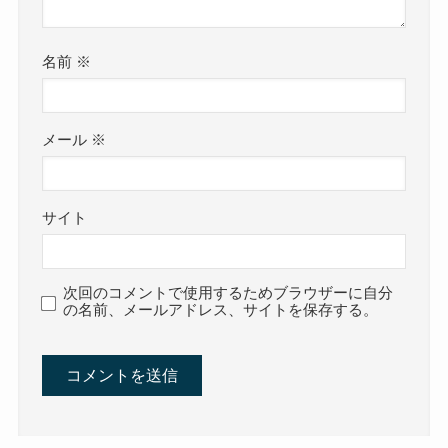
名前
※
メール
※
サイト
次回のコメントで使用するためブラウザーに自分
の名前、メールアドレス、サイトを保存する。