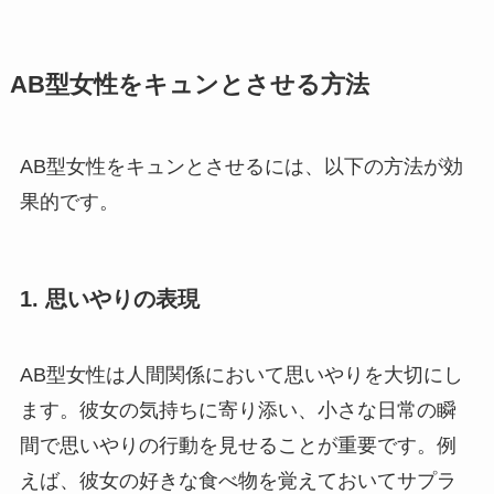
AB型女性をキュンとさせる方法
AB型女性をキュンとさせるには、以下の方法が効
果的です。
1.
思いやりの表現
AB型女性は人間関係において思いやりを大切にし
ます。彼女の気持ちに寄り添い、小さな日常の瞬
間で思いやりの行動を見せることが重要です。例
えば、彼女の好きな食べ物を覚えておいてサプラ