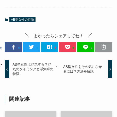
AB型女性の特徴
よかったらシェアしてね！
AB型女性は浮気する？浮
AB型女性をその気にさせ
気のタイミングと浮気時の
るには？方法を解説
特徴
関連記事