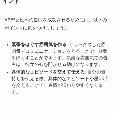
イント
AB型女性への告白を成功させるためには、以下の
ポイントに気をつけましょう。
緊張をほぐす雰囲気を作る
: リラックスした雰
囲気でコミュニケーションをとることで、緊張
をほぐすことができます。気楽な雰囲気での告
白は、彼女の心を開かせる助けになります。
具体的なエピソードを交えて伝える
: 自分の気
持ちを伝える際、具体的なエピソードや思い出
を交えることで、感情が伝わりやすくなりま
す。