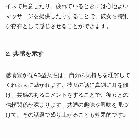
イズで用意したり、疲れているときには心地よい
マッサージを提供したりすることで、彼女を特別
な存在として感じさせることができます。
2.
共感を示す
感情豊かなAB型女性は、自分の気持ちを理解して
くれる人に魅かれます。彼女の話に真剣に耳を傾
け、共感のあるコメントをすることで、彼女との
信頼関係が深まります。共通の趣味や興味を見つ
けて、その話題で盛り上がることも効果的です。